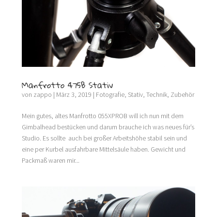
Manfrotto 475B Stativ
von
zappo
|
März 3, 2019
|
Fotografie
,
Stativ
,
Technik
,
Zubehör
Mein gutes, altes Manfrotto 055XPROB will ich nun mit dem
Gimbalhead bestücken und darum brauche ich was neues für’s
Studio. Es sollte auch bei großer Arbeitshöhe stabil sein und
eine per Kurbel ausfahrbare Mittelsäule haben. Gewicht und
Packmaß waren mir...