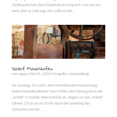
Oberbayern kam dann Dänemark ins Gespräch. Das war uns
dann aber zu weit weg. Also sollte es der...
Schleif Münchshofen
von
zappo
|
Mai 23, 2019
|
Fotografie
,
Veranstaltung
Am Sonntag, 19.5.2019, dem Internationalen Museumstag,
bietet Kreiskulturreferent Franz Pfeffer eine Führung durch die
„Schleif“ in Teublitz-Münchshofen an. Beginn vor der „Schleif“
(Uferstr. 27) ist um 14.30 Uhr. Nach der Sanierung des
Gebäudes und der...