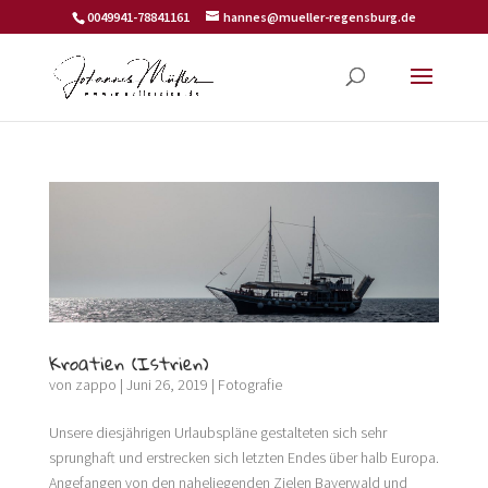
0049941-78841161
hannes@mueller-regensburg.de
Kroatien (Istrien)
von
zappo
|
Juni 26, 2019
|
Fotografie
Unsere diesjährigen Urlaubspläne gestalteten sich sehr
sprunghaft und erstrecken sich letzten Endes über halb Europa.
Angefangen von den naheliegenden Zielen Bayerwald und