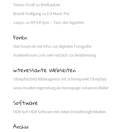
Tobias Wostl
zu
Brieftauben
Brandl Wolfgang
zu
DJI Mavic Pro
zappo
zu
WP/LR Sync – Tanz der Giganten
Foren
dslr-forum.de
viel Infos zur digitalen Fotografie
insektenforum.com
sehr nützlich zur Bestimmung
interessante Webseiten
Oberpfalzbild
Bilderagentur mit Schwerpunkt Oberpfalz
www.mueller-regensburg.de
Homepage Johannes Müller
Software
HDR-Soft
HDR Software mit vielen Einstellmöglichkeiten
Archiv