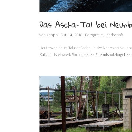
Das Ascha-Tal bei Neun
von
zappo
|
Okt. 14, 2018
|
Fotografie
,
Landschaft
Heute war ich im Tal der Ascha, in der Nähe von Neun
Kalksandsteinwerk Roding << >> Erlebnisholzkugel >>..