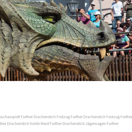
ksschauspiel! Further Drachenstich Festzug Further Drachenstich Festzug Furthe
rther Drachenstich holde Maid Further Drachenstich Jägerwagen Further