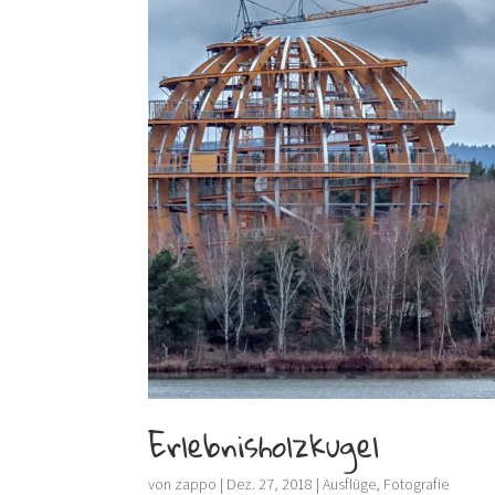
Erlebnisholzkugel
von
zappo
|
Dez. 27, 2018
|
Ausflüge
,
Fotografie