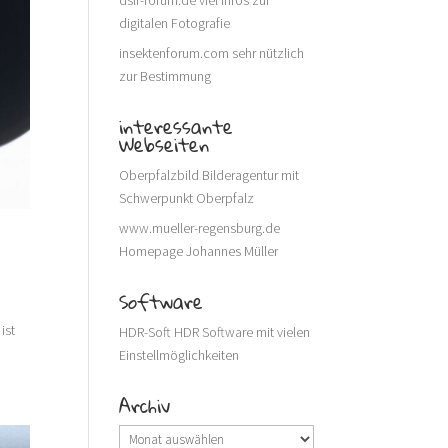
dslr-forum.de
viel Infos zur
digitalen Fotografie
insektenforum.com
sehr nützlich
zur Bestimmung
interessante
Webseiten
Oberpfalzbild
Bilderagentur mit
Schwerpunkt Oberpfalz
www.mueller-regensburg.de
Homepage Johannes Müller
Software
ist
HDR-Soft
HDR Software mit vielen
Einstellmöglichkeiten
Archiv
Archiv