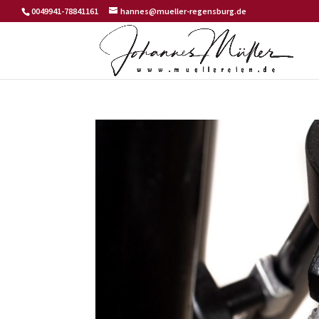
0049941-78841161
hannes@mueller-regensburg.de