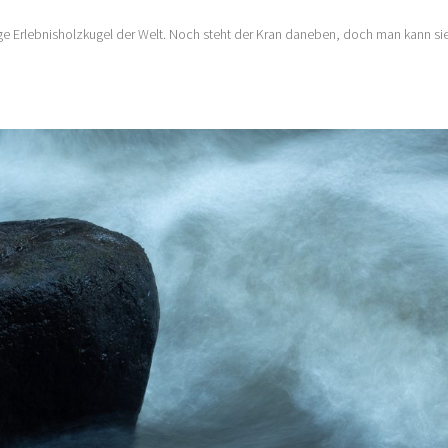
tge Erlebnisholzkugel der Welt. Noch steht der Kran daneben, doch man kann si