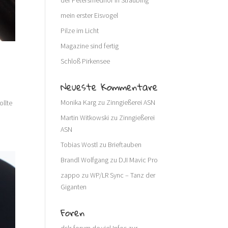
der Petersfriedhof in Straubing
mein erster Eisvogel
Pilze im Licht
Magazine sind fertig
Schloß Pirkensee
Neueste Kommentare
Monika Karg
zu
Zinngießerei ASN
ollte
Martin Witkowski
zu
Zinngießerei
ASN
Tobias Wostl
zu
Brieftauben
Brandl Wolfgang
zu
DJI Mavic Pro
zappo
zu
WP/LR Sync – Tanz der
Giganten
Foren