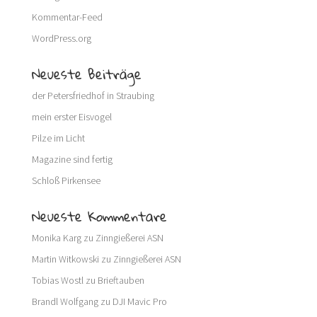
Kommentar-Feed
WordPress.org
Neueste Beiträge
der Petersfriedhof in Straubing
mein erster Eisvogel
Pilze im Licht
Magazine sind fertig
Schloß Pirkensee
Neueste Kommentare
Monika Karg
zu
Zinngießerei ASN
Martin Witkowski
zu
Zinngießerei ASN
Tobias Wostl
zu
Brieftauben
Brandl Wolfgang
zu
DJI Mavic Pro