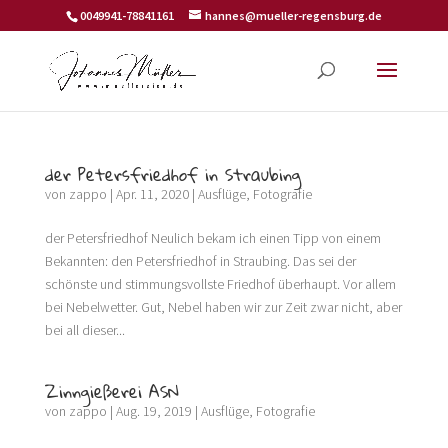
0049941-78841161
hannes@mueller-regensburg.de
der Petersfriedhof in Straubing
von
zappo
|
Apr. 11, 2020
|
Ausflüge
,
Fotografie
der Petersfriedhof Neulich bekam ich einen Tipp von einem
Bekannten: den Petersfriedhof in Straubing. Das sei der
schönste und stimmungsvollste Friedhof überhaupt. Vor allem
bei Nebelwetter. Gut, Nebel haben wir zur Zeit zwar nicht, aber
bei all dieser...
Zinngießerei ASN
von
zappo
|
Aug. 19, 2019
|
Ausflüge
,
Fotografie