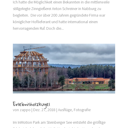
Ich hatte die Möglichkeit einen Bekannten in die mittlerweile
stillgelegte Zinngießerei Anton Schreiner in Nabburg zu
begleiten. Die vor über 200 Jahren gegründete Firma war
königlicher Hoflieferant und hatte international einen
hervorragenden Ruf. Doch die...
Erlebnisholzkugel
von
zappo
|
Dez. 27, 2018
|
Ausflüge
,
Fotografie
Im InMotion Park am Steinberger See entsteht die größtge