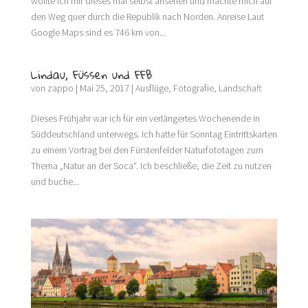
wollte ich mir dieses mal selbst ansehen und machte mich auf
den Weg quer durch die Republik nach Norden. Anreise Laut
Google Maps sind es 746 km von...
Lindau, Füssen und FFB
von
zappo
|
Mai 25, 2017
|
Ausflüge
,
Fotografie
,
Landschaft
Dieses Frühjahr war ich für ein verlängertes Wochenende in
Süddeutschland unterwegs. Ich hatte für Sonntag Eintrittskarten
zu einem Vortrag bei den Fürstenfelder Naturfototagen zum
Thema „Natur an der Soca“. Ich beschließe, die Zeit zu nutzen
und buche...