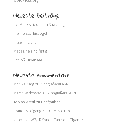
WordPress.org
Neueste Beiträge
der Petersfriedhof in Straubing
mein erster Eisvogel
Pilze im Licht
Magazine sind fertig
Schloß Pirkensee
Neueste Kommentare
Monika Karg
zu
Zinngießerei ASN
Martin Witkowski
zu
Zinngießerei ASN
Tobias Wostl
zu
Brieftauben
Brandl Wolfgang
zu
DJI Mavic Pro
zappo
zu
WP/LR Sync – Tanz der Giganten