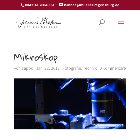
0049941-78841161
hannes@mueller-regensburg.de
Mikroskop
von
zappo
|
Jan. 22, 2017
|
Fotografie
,
Technik
|
0 Kommentare