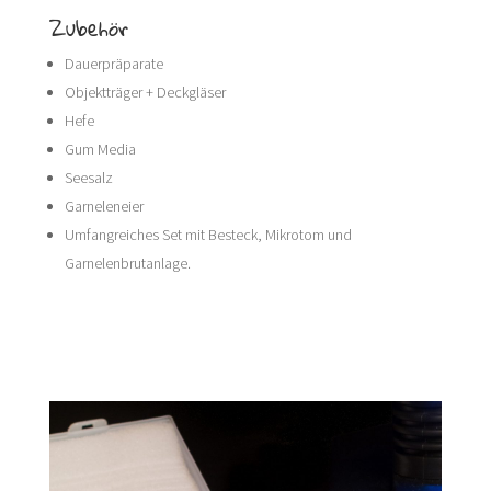
Zubehör
Dauerpräparate
Objektträger + Deckgläser
Hefe
Gum Media
Seesalz
Garneleneier
Umfangreiches Set mit Besteck, Mikrotom und
Garnelenbrutanlage.