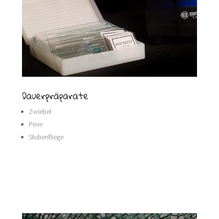
Dauerpräparate
Zwiebel
Pinie
Stubenfliege