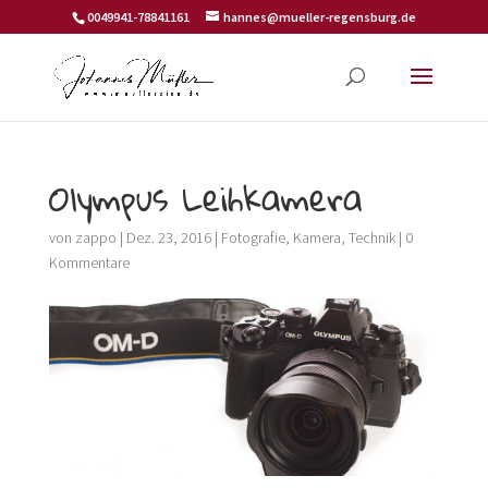
0049941-78841161
hannes@mueller-regensburg.de
Olympus Leihkamera
von
zappo
|
Dez. 23, 2016
|
Fotografie
,
Kamera
,
Technik
|
0
Kommentare