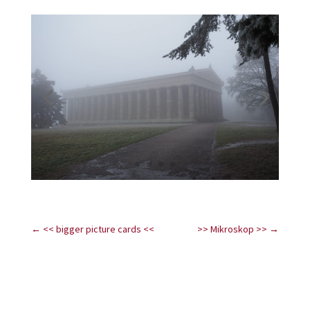
←
<< bigger picture cards <<
>> Mikroskop >>
→