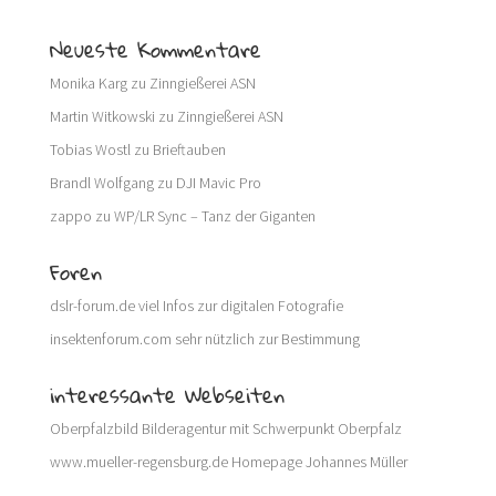
Neueste Kommentare
Monika Karg
zu
Zinngießerei ASN
Martin Witkowski
zu
Zinngießerei ASN
Tobias Wostl
zu
Brieftauben
Brandl Wolfgang
zu
DJI Mavic Pro
zappo
zu
WP/LR Sync – Tanz der Giganten
Foren
dslr-forum.de
viel Infos zur digitalen Fotografie
insektenforum.com
sehr nützlich zur Bestimmung
interessante Webseiten
Oberpfalzbild
Bilderagentur mit Schwerpunkt Oberpfalz
www.mueller-regensburg.de
Homepage Johannes Müller