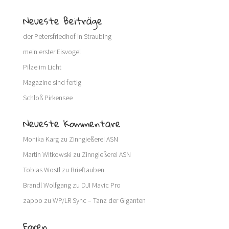
Neueste Beiträge
der Petersfriedhof in Straubing
mein erster Eisvogel
Pilze im Licht
Magazine sind fertig
Schloß Pirkensee
Neueste Kommentare
Monika Karg
zu
Zinngießerei ASN
Martin Witkowski
zu
Zinngießerei ASN
Tobias Wostl
zu
Brieftauben
Brandl Wolfgang
zu
DJI Mavic Pro
zappo
zu
WP/LR Sync – Tanz der Giganten
Foren