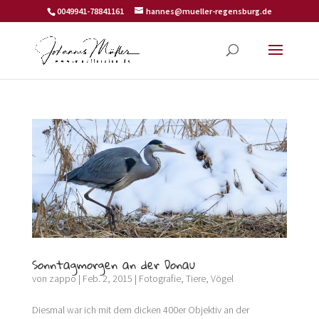
0049941-78841161
hannes@mueller-regensburg.de
Sonntagmorgen an der Donau
von
zappo
|
Feb. 2, 2015
|
Fotografie
,
Tiere
,
Vögel
Diesmal war ich mit dem dicken 400er Objektiv an der