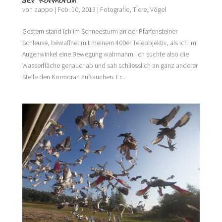
von
zappo
|
Feb. 10, 2013
|
Fotografie
,
Tiere
,
Vögel
Gestern stand ich im Schneesturm an der Pfaffensteiner
Schleuse, bewaffnet mit meinem 400er Teleobjektiv, als ich im
Augenwinkel eine Bewegung wahrnahm. Ich suchte also die
Wasserfläche genauer ab und sah schliesslich an ganz anderer
Stelle den Kormoran auftauchen. Er...