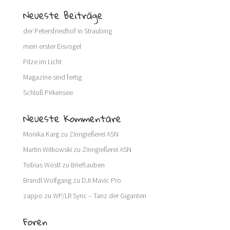
Neueste Beiträge
der Petersfriedhof in Straubing
mein erster Eisvogel
Pilze im Licht
Magazine sind fertig
Schloß Pirkensee
Neueste Kommentare
Monika Karg
zu
Zinngießerei ASN
Martin Witkowski
zu
Zinngießerei ASN
Tobias Wostl
zu
Brieftauben
Brandl Wolfgang
zu
DJI Mavic Pro
zappo
zu
WP/LR Sync – Tanz der Giganten
Foren