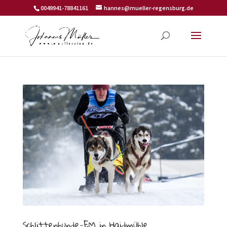
0049941-78841161
hannes@mueller-regensburg.de
Schlittenhunde-EM in Haidmühle