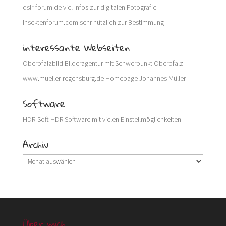
dslr-forum.de
viel Infos zur digitalen Fotografie
insektenforum.com
sehr nützlich zur Bestimmung
interessante Webseiten
Oberpfalzbild
Bilderagentur mit Schwerpunkt Oberpfalz
www.mueller-regensburg.de
Homepage Johannes Müller
Software
HDR-Soft
HDR Software mit vielen Einstellmöglichkeiten
Archiv
Archiv
Über mich