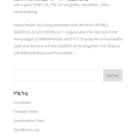
von
zappo
|
Feb. 16, 2013
|
Fotografie
,
Haustiere
,
Tiere
,
Veranstaltung
Heuer findet die Europameisterschaft der WSA (WORLD
SLEDDOG ASSOCIATION e.V. = Organisation für den Sport mit
reinrassigen Schlittenhunden nach FCI Standards) in Haidmühle
statt und das lass ich mir natürlich nicht entgehen. Die Chance
auf driftende Bobs und hechelnde...
Meta
Anmelden
Eintrags-Feed
Kommentar-Feed
WordPress.org