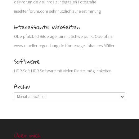
dslr-forum.de
viel Infos zur digitalen Fotografie
insektenforum.com
sehr nützlich zur Bestimmung
interessante Webseiten
Oberpfalzbild
Bilderagentur mit Schwerpunkt Oberpfalz
www.mueller-regensburg.de
Homepage Johannes Müller
Software
HDR-Soft
HDR Software mit vielen Einstellmöglichkeiten
Archiv
Archiv
Über mich