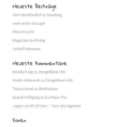
Neueste Beiträge
der Petersfriedhof in Straubing
mein erster Eisvogel
Pilze im Licht
Magazine sind fertig
Schloß Pirkensee
Neueste Kommentare
Monika Karg
zu
Zinngießerei ASN
Martin Witkowski
zu
Zinngießerei ASN
Tobias Wostl
zu
Brieftauben
Brandl Wolfgang
zu
DJI Mavic Pro
zappo
zu
WP/LR Sync – Tanz der Giganten
Foren