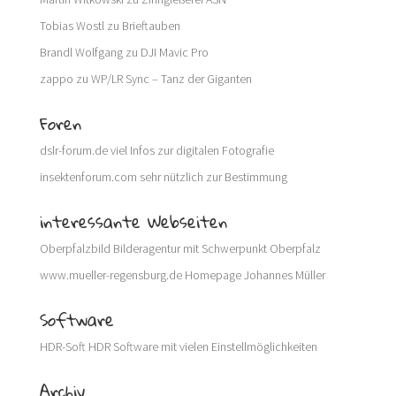
Tobias Wostl
zu
Brieftauben
Brandl Wolfgang
zu
DJI Mavic Pro
zappo
zu
WP/LR Sync – Tanz der Giganten
Foren
dslr-forum.de
viel Infos zur digitalen Fotografie
insektenforum.com
sehr nützlich zur Bestimmung
interessante Webseiten
Oberpfalzbild
Bilderagentur mit Schwerpunkt Oberpfalz
www.mueller-regensburg.de
Homepage Johannes Müller
Software
HDR-Soft
HDR Software mit vielen Einstellmöglichkeiten
Archiv