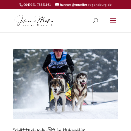
0049941-78841161
hannes@mueller-regensburg.de
Schlittenhunde-EM in Haidmühle