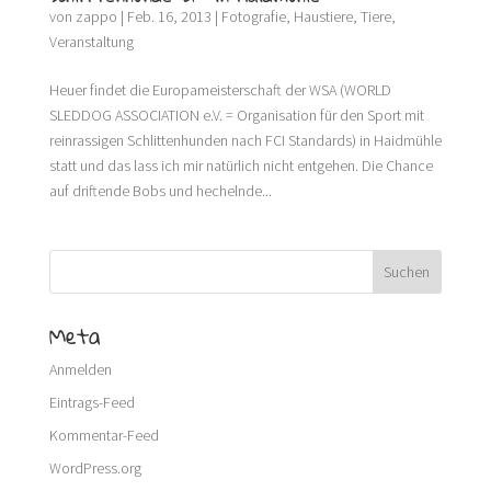
von
zappo
|
Feb. 16, 2013
|
Fotografie
,
Haustiere
,
Tiere
,
Veranstaltung
Heuer findet die Europameisterschaft der WSA (WORLD
SLEDDOG ASSOCIATION e.V. = Organisation für den Sport mit
reinrassigen Schlittenhunden nach FCI Standards) in Haidmühle
statt und das lass ich mir natürlich nicht entgehen. Die Chance
auf driftende Bobs und hechelnde...
Meta
Anmelden
Eintrags-Feed
Kommentar-Feed
WordPress.org