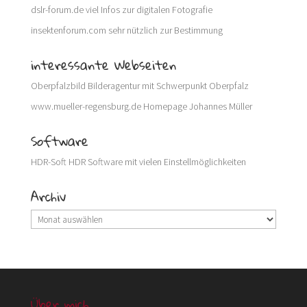
dslr-forum.de
viel Infos zur digitalen Fotografie
insektenforum.com
sehr nützlich zur Bestimmung
interessante Webseiten
Oberpfalzbild
Bilderagentur mit Schwerpunkt Oberpfalz
www.mueller-regensburg.de
Homepage Johannes Müller
Software
HDR-Soft
HDR Software mit vielen Einstellmöglichkeiten
Archiv
Archiv
Über mich