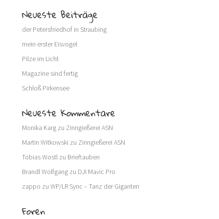
Neueste Beiträge
der Petersfriedhof in Straubing
mein erster Eisvogel
Pilze im Licht
Magazine sind fertig
Schloß Pirkensee
Neueste Kommentare
Monika Karg
zu
Zinngießerei ASN
Martin Witkowski
zu
Zinngießerei ASN
Tobias Wostl
zu
Brieftauben
Brandl Wolfgang
zu
DJI Mavic Pro
zappo
zu
WP/LR Sync – Tanz der Giganten
Foren