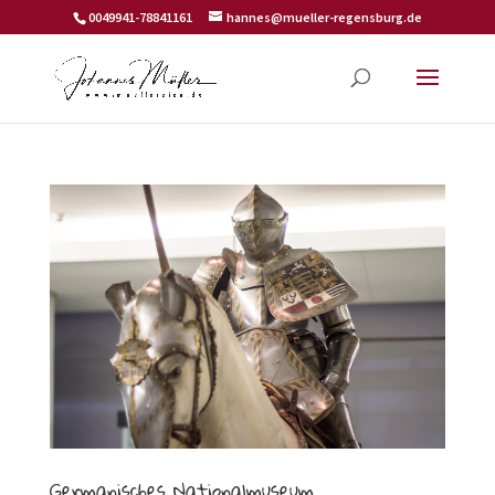
0049941-78841161
hannes@mueller-regensburg.de
Germanisches Nationalmuseum