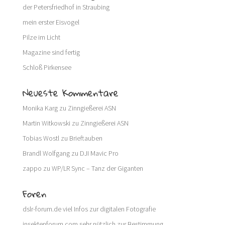
der Petersfriedhof in Straubing
mein erster Eisvogel
Pilze im Licht
Magazine sind fertig
Schloß Pirkensee
Neueste Kommentare
Monika Karg
zu
Zinngießerei ASN
Martin Witkowski
zu
Zinngießerei ASN
Tobias Wostl
zu
Brieftauben
Brandl Wolfgang
zu
DJI Mavic Pro
zappo
zu
WP/LR Sync – Tanz der Giganten
Foren
dslr-forum.de
viel Infos zur digitalen Fotografie
insektenforum.com
sehr nützlich zur Bestimmung