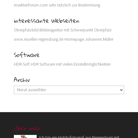
insektenforum.com
sehr nützlich zur Bestimmung
interessante Webseiten
Oberpfalzbild
Bilderagentur mit Schwerpunkt Oberpfalz
www.mueller-regensburg.de
Homepage Johannes Müller
Software
HDR-Soft
HDR Software mit vielen Einstellmöglichkeiten
Archiv
Archiv
Über mich
Ich bin ein Hobbyfotograf aus Regensburg mit