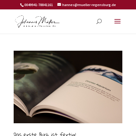
0049941-78841161
hannes@mueller-regensburg.de
Das erste Buch ist fertig!