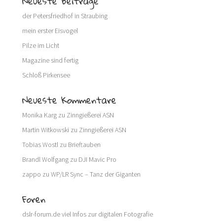
Neueste Beiträge
der Petersfriedhof in Straubing
mein erster Eisvogel
Pilze im Licht
Magazine sind fertig
Schloß Pirkensee
Neueste Kommentare
Monika Karg
zu
Zinngießerei ASN
Martin Witkowski
zu
Zinngießerei ASN
Tobias Wostl
zu
Brieftauben
Brandl Wolfgang
zu
DJI Mavic Pro
zappo
zu
WP/LR Sync – Tanz der Giganten
Foren
dslr-forum.de
viel Infos zur digitalen Fotografie