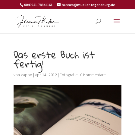
0049941-78841161
hannes@mueller-regensburg.de
Das erste Buch ist
fertig!
von
zappo
|
Apr. 14, 2012
|
Fotografie
|
0 Kommentare