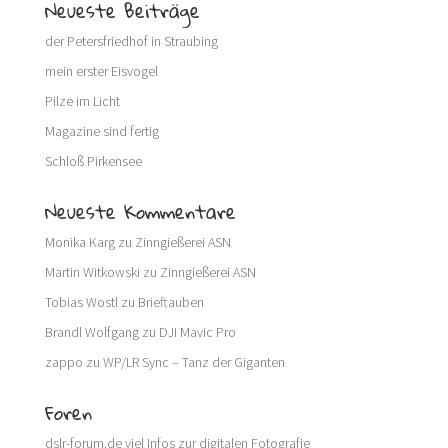
Neueste Beiträge
der Petersfriedhof in Straubing
mein erster Eisvogel
Pilze im Licht
Magazine sind fertig
Schloß Pirkensee
Neueste Kommentare
Monika Karg
zu
Zinngießerei ASN
Martin Witkowski
zu
Zinngießerei ASN
Tobias Wostl
zu
Brieftauben
Brandl Wolfgang
zu
DJI Mavic Pro
zappo
zu
WP/LR Sync – Tanz der Giganten
Foren
dslr-forum.de
viel Infos zur digitalen Fotografie