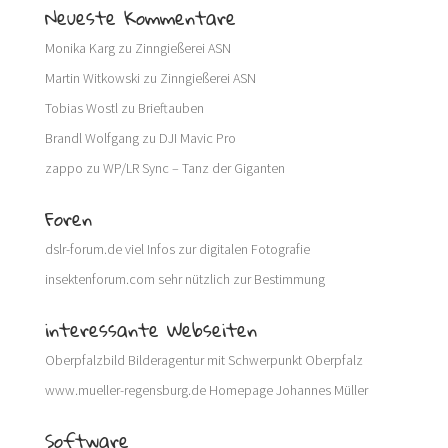
Neueste Kommentare
Monika Karg
zu
Zinngießerei ASN
Martin Witkowski
zu
Zinngießerei ASN
Tobias Wostl
zu
Brieftauben
Brandl Wolfgang
zu
DJI Mavic Pro
zappo
zu
WP/LR Sync – Tanz der Giganten
Foren
dslr-forum.de
viel Infos zur digitalen Fotografie
insektenforum.com
sehr nützlich zur Bestimmung
interessante Webseiten
Oberpfalzbild
Bilderagentur mit Schwerpunkt Oberpfalz
www.mueller-regensburg.de
Homepage Johannes Müller
Software