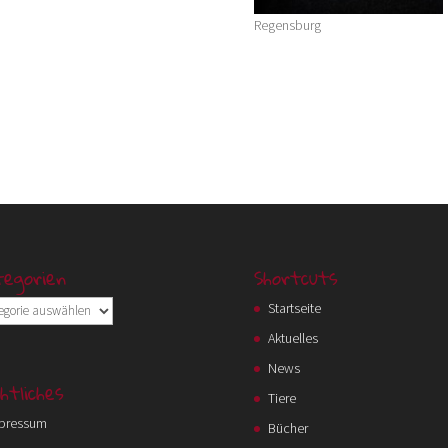
Regensburg
egorien
Shortcuts
orien
Startseite
Aktuelles
News
htliches
Tiere
pressum
Bücher