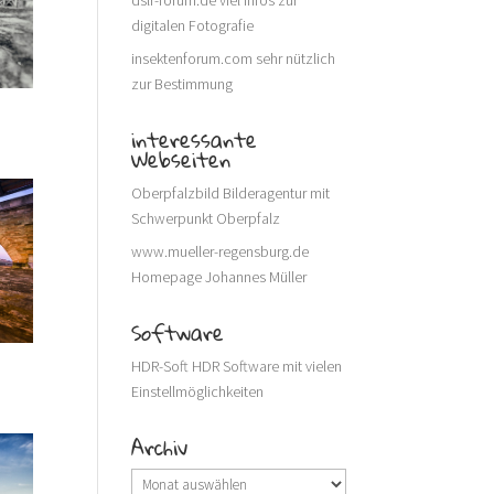
dslr-forum.de
viel Infos zur
digitalen Fotografie
insektenforum.com
sehr nützlich
zur Bestimmung
interessante
Webseiten
Oberpfalzbild
Bilderagentur mit
Schwerpunkt Oberpfalz
www.mueller-regensburg.de
Homepage Johannes Müller
Software
HDR-Soft
HDR Software mit vielen
Einstellmöglichkeiten
Archiv
Archiv