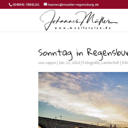
0049941-78841161
hannes@mueller-regensburg.de
Sonntag in Regensbu
von
zappo
|
Jan. 12, 2014
|
Fotografie
,
Landschaft
|
0 