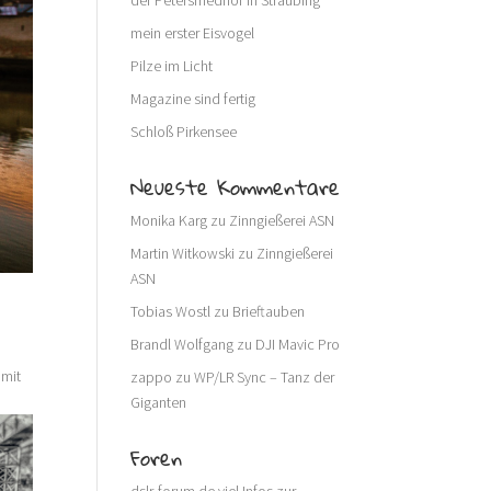
der Petersfriedhof in Straubing
mein erster Eisvogel
Pilze im Licht
Magazine sind fertig
Schloß Pirkensee
Neueste Kommentare
Monika Karg
zu
Zinngießerei ASN
Martin Witkowski
zu
Zinngießerei
ASN
Tobias Wostl
zu
Brieftauben
Brandl Wolfgang
zu
DJI Mavic Pro
 mit
zappo
zu
WP/LR Sync – Tanz der
Giganten
Foren