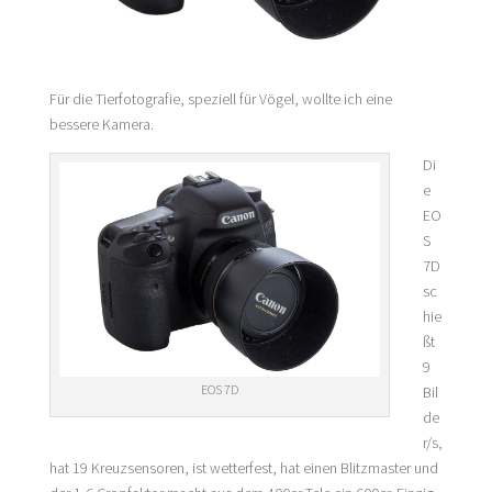
Für die Tierfotografie, speziell für Vögel, wollte ich eine
bessere Kamera.
Di
e
EO
S
7D
sc
hie
ßt
9
EOS 7D
Bil
de
r/s,
hat 19 Kreuzsensoren, ist wetterfest, hat einen Blitzmaster und