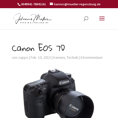
0049941-78841161
hannes@mueller-regensburg.de
Canon EOS 7D
von
zappo
|
Feb. 10, 2013
|
Kamera
,
Technik
|
0 Kommentare