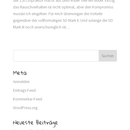
der 1,6 Cropfaktor macht aus dem 400er Tele ein 600er. Einzig
das Rauschverhalten ist nicht optimal, aber den Kompromiss
musste ich eingehen. Für mich überwiegen die Vorteile
gegenüber der vollformatigen 5D Mark II. Und solange die 5D
Mark III noch unerschwinglich ist…
Meta
Anmelden
Eintrags-Feed
Kommentar-Feed
WordPress.org
Neueste Beiträge