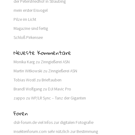
der Petersfriedhof in Straubing
mein erster Eisvogel
Pilze im Licht
Magazine sind fertig
Schloß Pirkensee
Neueste Kommentare
Monika Karg
zu
Zinngießerei ASN
Martin Witkowski
zu
Zinngießerei ASN
Tobias Wostl
zu
Brieftauben
Brandl Wolfgang
zu
DJI Mavic Pro
zappo
zu
WP/LR Sync – Tanz der Giganten
Foren
dslr-forum.de
viel Infos zur digitalen Fotografie
insektenforum.com
sehr nützlich zur Bestimmung