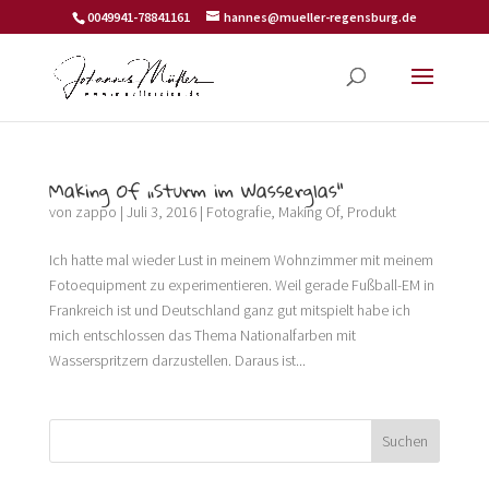
0049941-78841161
hannes@mueller-regensburg.de
Making Of „Sturm im Wasserglas“
von
zappo
|
Juli 3, 2016
|
Fotografie
,
Making Of
,
Produkt
Ich hatte mal wieder Lust in meinem Wohnzimmer mit meinem
Fotoequipment zu experimentieren. Weil gerade Fußball-EM in
Frankreich ist und Deutschland ganz gut mitspielt habe ich
mich entschlossen das Thema Nationalfarben mit
Wasserspritzern darzustellen. Daraus ist...