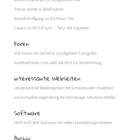
Tobias Wostl
zu
Brieftauben
Brandl Wolfgang
zu
DJI Mavic Pro
zappo
zu
WP/LR Sync – Tanz der Giganten
Foren
dslr-forum.de
viel Infos zur digitalen Fotografie
insektenforum.com
sehr nützlich zur Bestimmung
interessante Webseiten
Oberpfalzbild
Bilderagentur mit Schwerpunkt Oberpfalz
www.mueller-regensburg.de
Homepage Johannes Müller
Software
HDR-Soft
HDR Software mit vielen Einstellmöglichkeiten
Archiv