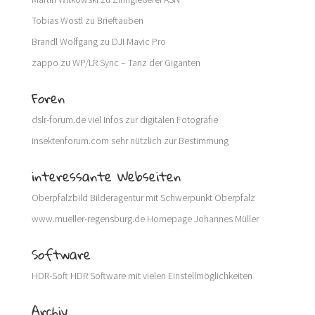
Tobias Wostl
zu
Brieftauben
Brandl Wolfgang
zu
DJI Mavic Pro
zappo
zu
WP/LR Sync – Tanz der Giganten
Foren
dslr-forum.de
viel Infos zur digitalen Fotografie
insektenforum.com
sehr nützlich zur Bestimmung
interessante Webseiten
Oberpfalzbild
Bilderagentur mit Schwerpunkt Oberpfalz
www.mueller-regensburg.de
Homepage Johannes Müller
Software
HDR-Soft
HDR Software mit vielen Einstellmöglichkeiten
Archiv