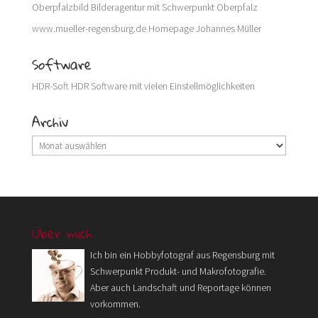
Oberpfalzbild
Bilderagentur mit Schwerpunkt Oberpfalz
www.mueller-regensburg.de
Homepage Johannes Müller
Software
HDR-Soft
HDR Software mit vielen Einstellmöglichkeiten
Archiv
Archiv
Über mich
Ich bin ein Hobbyfotograf aus Regensburg mit
Schwerpunkt Produkt- und Makrofotografie.
Aber auch Landschaft und Reportage können
vorkommen.