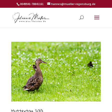
0049941-78841161
hannes@mueller-regensburg.de
Muttertag 2013