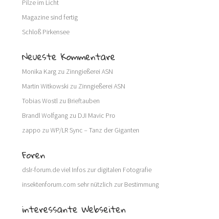
Pilze im Licht
Magazine sind fertig
Schloß Pirkensee
Neueste Kommentare
Monika Karg
zu
Zinngießerei ASN
Martin Witkowski
zu
Zinngießerei ASN
Tobias Wostl
zu
Brieftauben
Brandl Wolfgang
zu
DJI Mavic Pro
zappo
zu
WP/LR Sync – Tanz der Giganten
Foren
dslr-forum.de
viel Infos zur digitalen Fotografie
insektenforum.com
sehr nützlich zur Bestimmung
interessante Webseiten