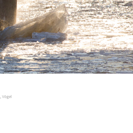
e
,
Vögel