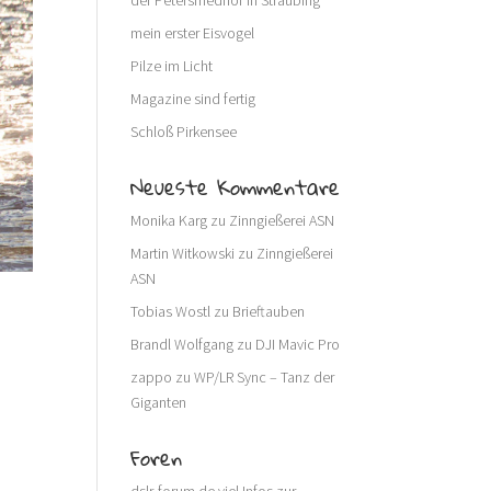
der Petersfriedhof in Straubing
mein erster Eisvogel
Pilze im Licht
Magazine sind fertig
Schloß Pirkensee
Neueste Kommentare
Monika Karg
zu
Zinngießerei ASN
Martin Witkowski
zu
Zinngießerei
ASN
Tobias Wostl
zu
Brieftauben
Brandl Wolfgang
zu
DJI Mavic Pro
zappo
zu
WP/LR Sync – Tanz der
Giganten
Foren