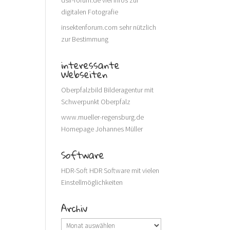
dslr-forum.de
viel Infos zur
digitalen Fotografie
insektenforum.com
sehr nützlich
zur Bestimmung
interessante
Webseiten
Oberpfalzbild
Bilderagentur mit
Schwerpunkt Oberpfalz
www.mueller-regensburg.de
Homepage Johannes Müller
Software
HDR-Soft
HDR Software mit vielen
Einstellmöglichkeiten
Archiv
Archiv