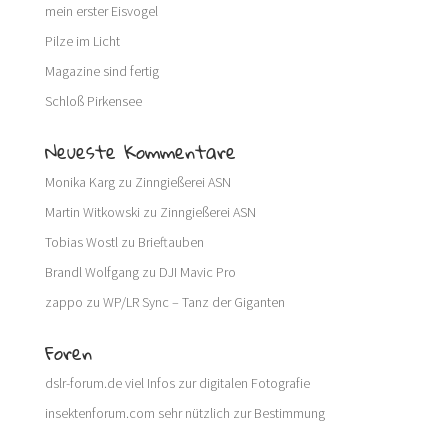
mein erster Eisvogel
Pilze im Licht
Magazine sind fertig
Schloß Pirkensee
Neueste Kommentare
Monika Karg
zu
Zinngießerei ASN
Martin Witkowski
zu
Zinngießerei ASN
Tobias Wostl
zu
Brieftauben
Brandl Wolfgang
zu
DJI Mavic Pro
zappo
zu
WP/LR Sync – Tanz der Giganten
Foren
dslr-forum.de
viel Infos zur digitalen Fotografie
insektenforum.com
sehr nützlich zur Bestimmung