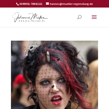
0049941-78841161
hannes@mueller-regensburg.de