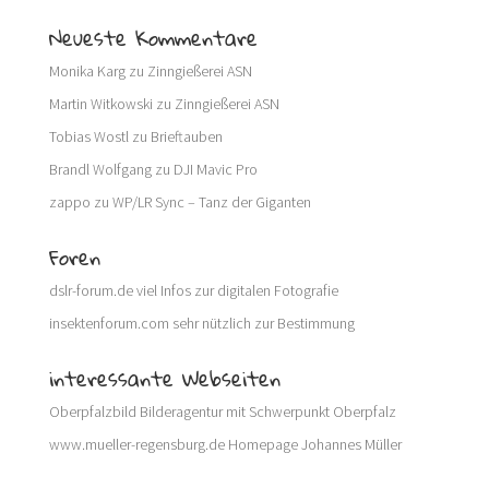
Neueste Kommentare
Monika Karg
zu
Zinngießerei ASN
Martin Witkowski
zu
Zinngießerei ASN
Tobias Wostl
zu
Brieftauben
Brandl Wolfgang
zu
DJI Mavic Pro
zappo
zu
WP/LR Sync – Tanz der Giganten
Foren
dslr-forum.de
viel Infos zur digitalen Fotografie
insektenforum.com
sehr nützlich zur Bestimmung
interessante Webseiten
Oberpfalzbild
Bilderagentur mit Schwerpunkt Oberpfalz
www.mueller-regensburg.de
Homepage Johannes Müller