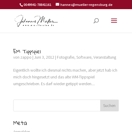
0049941-78841161
hannes@mueller-regensburg.de
EM Tippspiel
von
zappo
|
Juni 3, 2012
|
Fotografie
,
Software
,
Veranstaltung
Eigentlich wollte ich diesmal nichts machen, aber jetzt hab ich
mich doch hingesetzt und das alte WM-Tippspiel
umgeschrieben. Es darf wieder getippt werden....
Meta
Anmelden