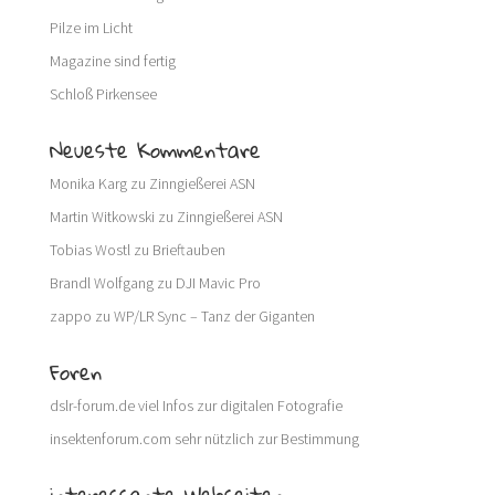
Pilze im Licht
Magazine sind fertig
Schloß Pirkensee
Neueste Kommentare
Monika Karg
zu
Zinngießerei ASN
Martin Witkowski
zu
Zinngießerei ASN
Tobias Wostl
zu
Brieftauben
Brandl Wolfgang
zu
DJI Mavic Pro
zappo
zu
WP/LR Sync – Tanz der Giganten
Foren
dslr-forum.de
viel Infos zur digitalen Fotografie
insektenforum.com
sehr nützlich zur Bestimmung
interessante Webseiten