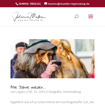
0049941-78841161
hannes@mueller-regensburg.de
Alle Jahre wieder…
von
zappo
|
Feb. 19, 2015
|
Fotografie
,
Veranstaltung
Eigentlich war ich ja schon immer ein Faschingsmuffel. Gut, die