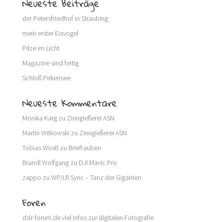
Neueste Beiträge
der Petersfriedhof in Straubing
mein erster Eisvogel
Pilze im Licht
Magazine sind fertig
Schloß Pirkensee
Neueste Kommentare
Monika Karg
zu
Zinngießerei ASN
Martin Witkowski
zu
Zinngießerei ASN
Tobias Wostl
zu
Brieftauben
Brandl Wolfgang
zu
DJI Mavic Pro
zappo
zu
WP/LR Sync – Tanz der Giganten
Foren
dslr-forum.de
viel Infos zur digitalen Fotografie