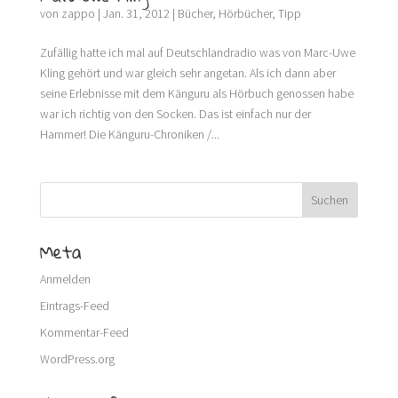
von
zappo
|
Jan. 31, 2012
|
Bücher
,
Hörbücher
,
Tipp
Zufällig hatte ich mal auf Deutschlandradio was von Marc-Uwe
Kling gehört und war gleich sehr angetan. Als ich dann aber
seine Erlebnisse mit dem Känguru als Hörbuch genossen habe
war ich richtig von den Socken. Das ist einfach nur der
Hammer! Die Känguru-Chroniken /...
Meta
Anmelden
Eintrags-Feed
Kommentar-Feed
WordPress.org