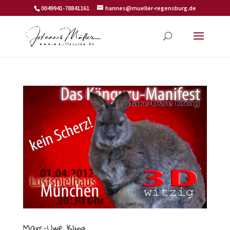
0049941-78841161
hannes@mueller-regensburg.de
Marc-Uwe Kling