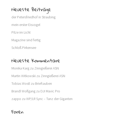
Neueste Beiträge
der Petersfriedhof in Straubing
mein erster Eisvogel
Pilze im Licht
Magazine sind fertig
Schloß Pirkensee
Neueste Kommentare
Monika Karg
zu
Zinngießerei ASN
Martin Witkowski
zu
Zinngießerei ASN
Tobias Wostl
zu
Brieftauben
Brandl Wolfgang
zu
DJI Mavic Pro
zappo
zu
WP/LR Sync – Tanz der Giganten
Foren