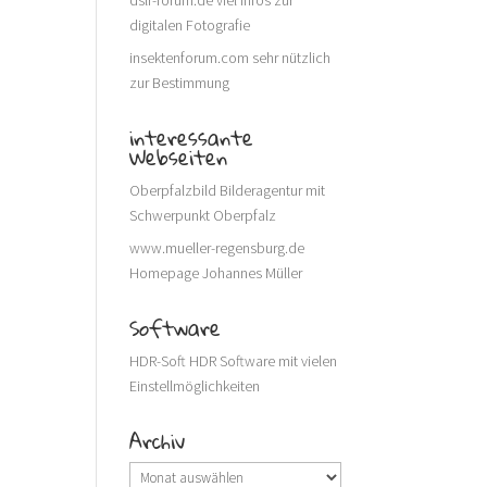
dslr-forum.de
viel Infos zur
digitalen Fotografie
insektenforum.com
sehr nützlich
zur Bestimmung
interessante
Webseiten
Oberpfalzbild
Bilderagentur mit
Schwerpunkt Oberpfalz
www.mueller-regensburg.de
Homepage Johannes Müller
Software
HDR-Soft
HDR Software mit vielen
Einstellmöglichkeiten
Archiv
Archiv