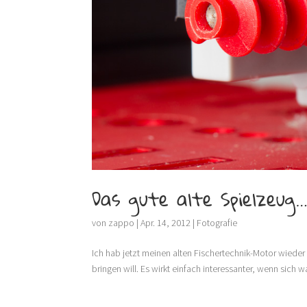
Das gute alte Spielzeug
von
zappo
|
Apr. 14, 2012
|
Fotografie
Ich hab jetzt meinen alten Fischertechnik-Motor wied
bringen will. Es wirkt einfach interessanter, wenn sich w