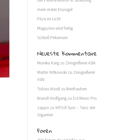
der Petersfriedhof in Straubing
mein erster Eisvogel
Pilze im Licht
Magazine sind fertig
Schloß Pirkensee
Neueste Kommentare
Monika Karg
zu
Zinngießerei ASN
Martin Witkowski
zu
Zinngießerei
ASN
Tobias Wostl
zu
Brieftauben
Brandl Wolfgang
zu
DJI Mavic Pro
zappo
zu
WP/LR Sync – Tanz der
Giganten
g
Foren