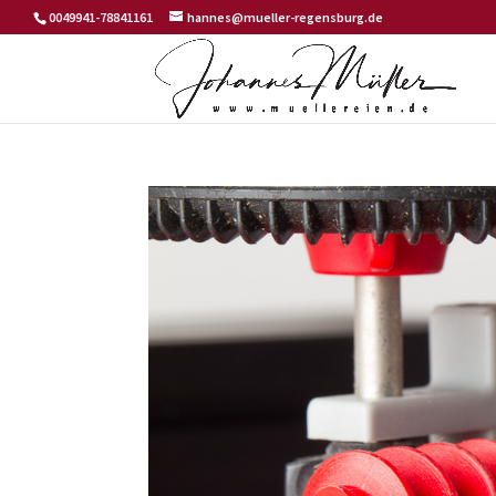
0049941-78841161
hannes@mueller-regensburg.de